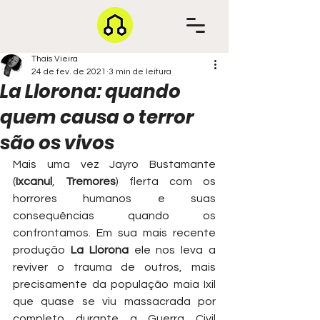
Thaís Vieira
24 de fev. de 2021
3 min de leitura
La Llorona: quando
quem causa o terror
são os vivos
Mais uma vez Jayro Bustamante 
(
Ixcanul
, 
Tremores
) flerta com os 
horrores humanos e suas 
consequências quando os 
confrontamos. Em sua mais recente 
produção 
La Llorona
 ele nos leva a 
reviver o trauma de outros, mais 
precisamente da população maia Ixil 
que quase se viu massacrada por 
completo durante a Guerra Civil 