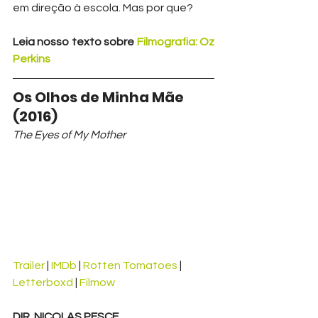
em direção à escola. Mas por que?
Leia nosso texto sobre 
Filmografia: Oz 
Perkins
Os Olhos de Minha Mãe 
(2016)
The Eyes of My Mother
Trailer
 | 
IMDb
 | 
Rotten Tomatoes
 | 
Letterboxd
 | 
Filmow
DIR. NICOLAS PESCE