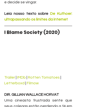
e decide se vingar.
Leia nosso texto sobre 
De Kuthoer: 
ultrapassando os limites da internet
I Blame Society (2020)
Trailer
 | 
IMDb
 | 
Rotten Tomatoes
 | 
Letterboxd
 | 
Filmow
DIR. GILLIAN WALLACE HORVAT
Uma cineasta frustrada sente que 
seus colegas estão perdendo a fé em 