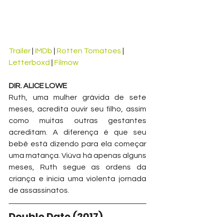
Trailer
 | 
IMDb
 | 
Rotten Tomatoes
 | 
Letterboxd
 | 
Filmow
DIR. ALICE LOWE
Ruth, uma mulher grávida de sete 
meses, acredita ouvir seu filho, assim 
como muitas outras gestantes 
acreditam. A diferença é que seu 
bebê está dizendo para ela começar 
uma matança. Viúva há apenas alguns 
meses, Ruth segue as ordens da 
criança e inicia uma violenta jornada 
de assassinatos.
Double Date (2017) 