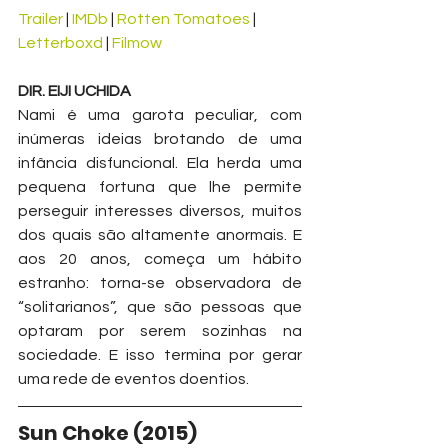
Trailer
 | 
IMDb
 | 
Rotten Tomatoes
 | 
Letterboxd
 | 
Filmow
DIR. EIJI UCHIDA
Nami é uma garota peculiar, com 
inúmeras ideias brotando de uma 
infância disfuncional. Ela herda uma 
pequena fortuna que lhe permite 
perseguir interesses diversos, muitos 
dos quais são altamente anormais. E 
aos 20 anos, começa um hábito 
estranho: torna-se observadora de 
“solitarianos”, que são pessoas que 
optaram por serem sozinhas na 
sociedade. E isso termina por gerar 
uma rede de eventos doentios.
Sun Choke
(2015)