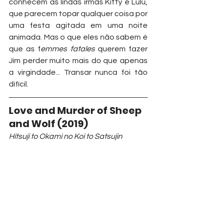
conhecem as lindas irmãs Kitty e Lulu, 
que parecem topar qualquer coisa por 
uma festa agitada em uma noite 
animada. Mas o que eles não sabem é 
que as f
emmes fatales
 querem fazer 
Jim perder muito mais do que apenas 
a virgindade... Transar nunca foi tão 
difícil.
Love and Murder of Sheep 
and Wolf (2019)
Hitsuji to Okami no Koi to Satsujin