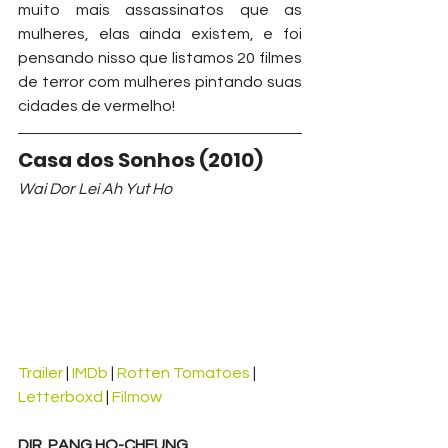
muito mais assassinatos que as 
mulheres, elas ainda existem, e foi 
pensando nisso que listamos 20 filmes 
de terror com mulheres pintando suas 
cidades de vermelho!
Casa dos Sonhos (2010)
Wai Dor Lei Ah Yut Ho
Trailer
 | 
IMDb
 | 
Rotten Tomatoes
 | 
Letterboxd
 | 
Filmow
DIR. PANG HO-CHEUNG