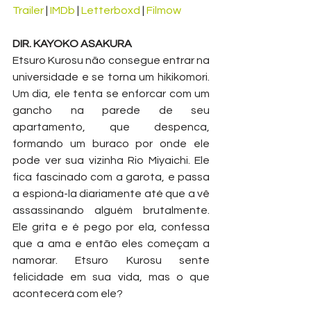
Trailer
 | 
IMDb
 | 
Letterboxd
 | 
Filmow
DIR. KAYOKO ASAKURA 
Etsuro Kurosu não consegue entrar na 
universidade e se torna um hikikomori. 
Um dia, ele tenta se enforcar com um 
gancho na parede de seu 
apartamento, que despenca, 
formando um buraco por onde ele 
pode ver sua vizinha Rio Miyaichi. Ele 
fica fascinado com a garota, e passa 
a espioná-la diariamente até que a vê 
assassinando alguém brutalmente. 
Ele grita e é pego por ela, confessa 
que a ama e então eles começam a 
namorar. Etsuro Kurosu sente 
felicidade em sua vida, mas o que 
acontecerá com ele? 