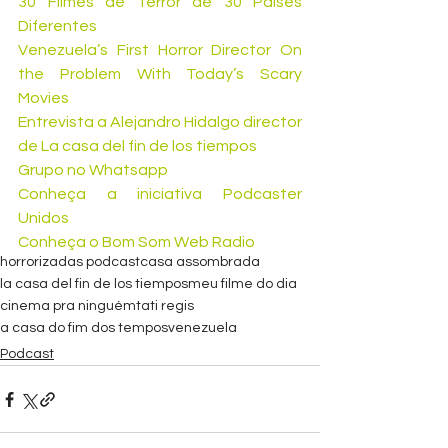
30 Filmes de Terror de 30 Países 
Diferentes 
Venezuela’s First Horror Director On 
the Problem With Today’s Scary 
Movies 
Entrevista a Alejandro Hidalgo director 
de La casa del fin de los tiempos 
Grupo no Whatsapp 
Conheça a iniciativa Podcaster 
Unidos 
Conheça o Bom Som Web Radio 
horrorizadas podcast
casa assombrada
la casa del fin de los tiempos
meu filme do dia
cinema pra ninguém
tati regis
a casa do fim dos tempos
venezuela
Podcast