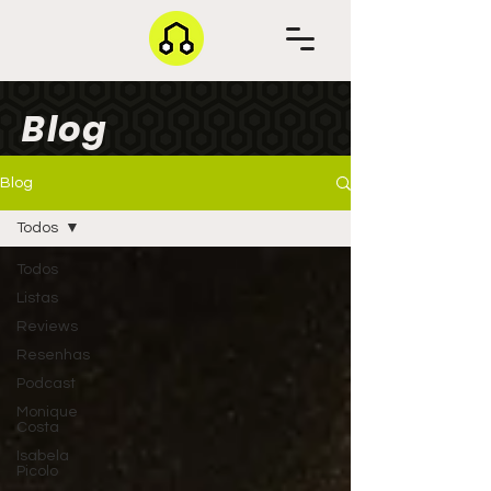
Blog
Blog
Todos
Todos
Listas
Reviews
Resenhas
Podcast
Monique
Costa
Isabela
Picolo