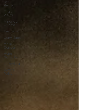
Tati
Regis
Thaís
Vieira
Amanda
Guerra
Festivais
Convidada
Mallu
Correa
Myka
Carvalho
Entrevista
Raffael
Petter