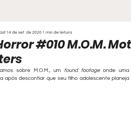
ast
14 de set. de 2020
1 min de leitura
Horror #010 M.O.M. Mo
ters
lamos sobre M.O.M., um 
found footage
 onde uma 
a após desconfiar que seu filho adolescente planeja