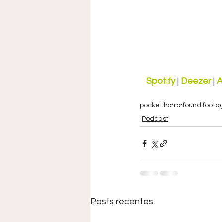
Spotify
 | 
Deezer
 | 
A
pocket horror
found foota
Podcast
Posts recentes