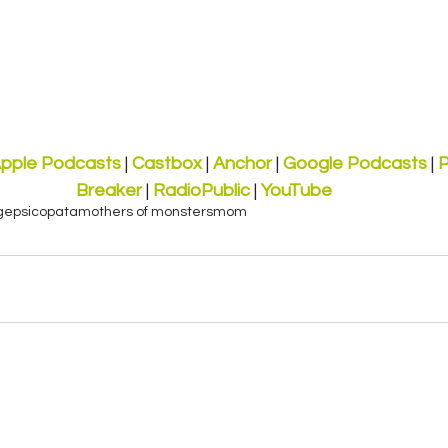
pple Podcasts
 | 
Castbox
 | 
Anchor
 | 
Google Podcasts
 | 
P
Breaker
 | 
RadioPublic
 | 
YouTube
ge
psicopata
mothers of monsters
mom