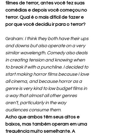
filmes de terror, antes você fez suas 
comédias e depois você começou no 
terror. Qual é o mais difícil de fazer e 
por que você decidiu ir para o terror?
Graham: 
I think they both have their ups 
and downs but also operate on a very 
similar wavelength. Comedy also deals 
in creating tension and knowing when 
to break it with a punchline. I decided to 
start making horror films because I love 
all cinema, and because horror as a 
genre is very kind to low budget films in 
a way that almost all other genres 
aren’t, particularly in the way 
audiences consume them
.
Acho que ambos têm seus altos e 
baixos, mas também operam em uma 
frequência muito semelhante. A 