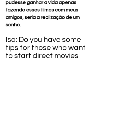
pudesse ganhar a vida apenas 
fazendo esses filmes com meus 
amigos, seria a realização de um 
sonho.
Isa: Do you have some 
tips for those who want 
to start direct movies 
with a low budget?
Você tem algumas dicas para quem 
quer começar a dirigir filmes com 
baixo orçamento?
Graham: 
I think the biggest realisation I 
had was to not try and be something 
you’re not. Audiences are getting more 
adventurous with what they will watch, 
and the horror crowd most of all. They’ll 
give anything a chance if it sounds 