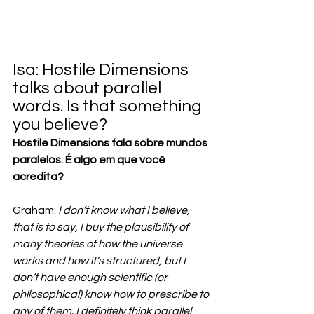
Isa: Hostile Dimensions 
talks about parallel 
words. Is that something 
you believe?
Hostile Dimensions fala sobre mundos 
paralelos. É algo em que você 
acredita?
Graham: 
I don’t know what I believe, 
that is to say, I buy the plausibility of 
many theories of how the universe 
works and how it’s structured, but I 
don’t have enough scientific (or 
philosophical) know how to prescribe to 
any of them. I definitely think parallel 