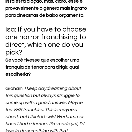
lista está a ação, mas, claro, esse é 
provavelmente o gênero mais ingrato 
para cineastas de baixo orçamento.
Isa: If you have to choose 
one horror franchising to 
direct, which one do you 
pick?
Se você tivesse que escolher uma 
franquia de terror para dirigir, qual 
escolheria?
Graham: 
I keep daydreaming about 
this question but always struggle to 
come up with a good answer. Maybe 
the VHS franchise. This is maybe a 
cheat, but I think it’s wild Warhammer 
hasn’t had a feature film made yet, I’d 
love to do something with that.