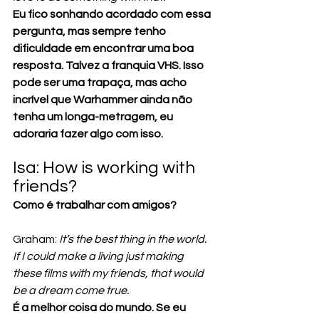
Eu fico sonhando acordado com essa 
pergunta, mas sempre tenho 
dificuldade em encontrar uma boa 
resposta. Talvez a franquia VHS. Isso 
pode ser uma trapaça, mas acho 
incrível que Warhammer ainda não 
tenha um longa-metragem, eu 
adoraria fazer algo com isso.
Isa: How is working with 
friends? 
Como é trabalhar com amigos?
Graham: 
It’s the best thing in the world. 
If I could make a living just making 
these films with my friends, that would 
be a dream come true.
É a melhor coisa do mundo. Se eu 