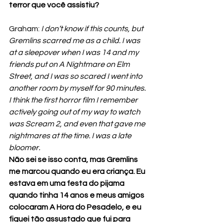
terror que você assistiu?
Graham: 
I don’t know if this counts, but 
Gremlins scarred me as a child. I was 
at a sleepover when I was 14 and my 
friends put on A Nightmare on Elm 
Street, and I was so scared I went into 
another room by myself for 90 minutes. 
I think the first horror film I remember 
actively going out of my way to watch 
was Scream 2, and even that gave me 
nightmares at the time. I was a late 
bloomer.
Não sei se isso conta, mas Gremlins 
me marcou quando eu era criança. Eu 
estava em uma festa do pijama 
quando tinha 14 anos e meus amigos 
colocaram A Hora do Pesadelo, e eu 
fiquei tão assustado que fui para 