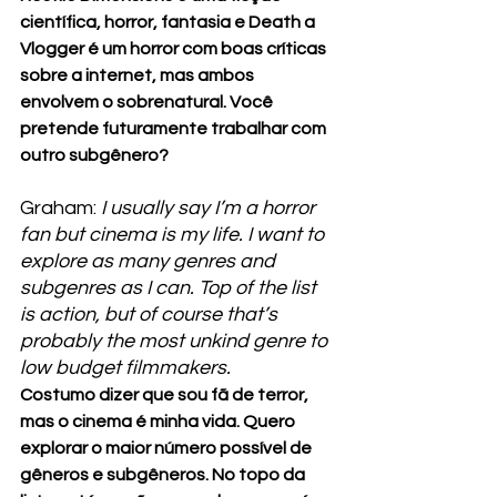
científica, horror, fantasia e Death a 
Vlogger é um horror com boas críticas 
sobre a internet, mas ambos 
envolvem o sobrenatural. Você 
pretende futuramente trabalhar com 
outro subgênero? 
Graham: 
I usually say I’m a horror 
fan but cinema is my life. I want to 
explore as many genres and 
subgenres as I can. Top of the list 
is action, but of course that’s 
probably the most unkind genre to 
low budget filmmakers.
Costumo dizer que sou fã de terror, 
mas o cinema é minha vida. Quero 
explorar o maior número possível de 
gêneros e subgêneros. No topo da 