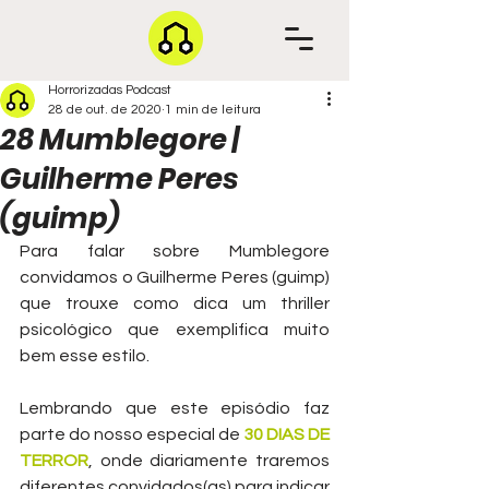
Horrorizadas Podcast
28 de out. de 2020
1 min de leitura
28 Mumblegore |
Guilherme Peres
(guimp)
Para falar sobre Mumblegore 
convidamos o Guilherme Peres (guimp) 
que trouxe como dica um thriller 
psicológico que exemplifica muito 
bem esse estilo.
Lembrando que este episódio faz 
parte do nosso especial de 
30 DIAS DE 
TERROR
, onde diariamente traremos 
diferentes convidados(as) para indicar 