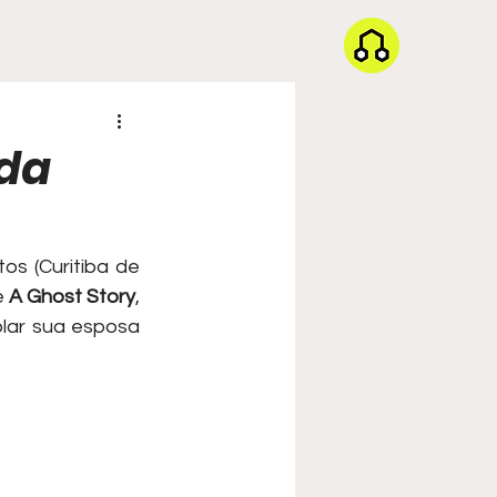
 da
s (Curitiba de 
 
A Ghost Story
, 
ar sua esposa 