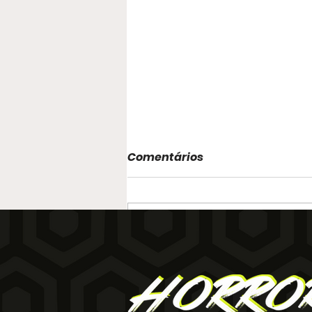
Comentários
Escreva um comentário
#099 Horrorspectiva 2024