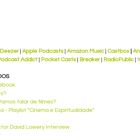
Deezer
 | 
Apple Podcasts
 | 
Amazon Music
 | 
Castbox
 | 
An
Podcast Addict
 | 
Pocket Casts
 | 
Breaker
 | 
RadioPublic
 | 
DOS
cebook
es?
Vamos falar de filmes?
 - Playlist "Cinema e Espiritualidade"
ctor David Lowery Interview
t