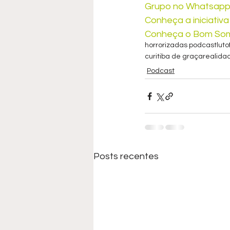
Grupo no Whatsap
Conheça a iniciativ
Conheça o Bom So
horrorizadas podcast
luto
curitiba de graça
realida
Podcast
Posts recentes