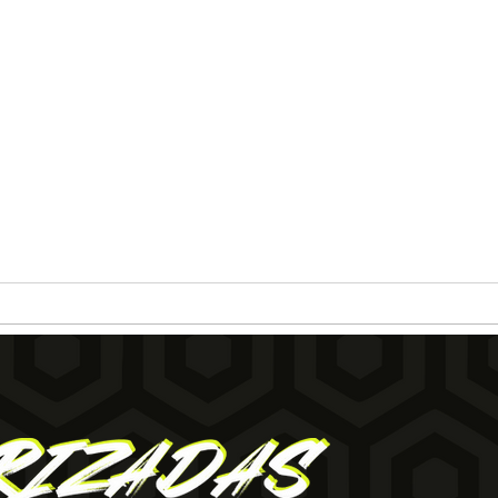
#09
Aniversário Horrorizadas:
Top 10 episódios mais
ouvidos do podcast