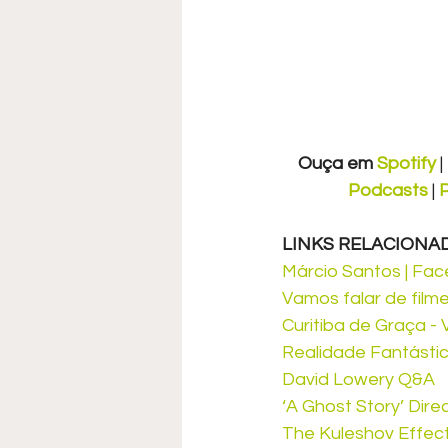
Ouça em 
Spotify
 | 
Podcasts
 | 
LINKS RELACIONA
Márcio Santos | Fa
Vamos falar de film
Curitiba de Graça - 
Realidade Fantástica
David Lowery Q&A
‘A Ghost Story’ Dire
The Kuleshov Effec