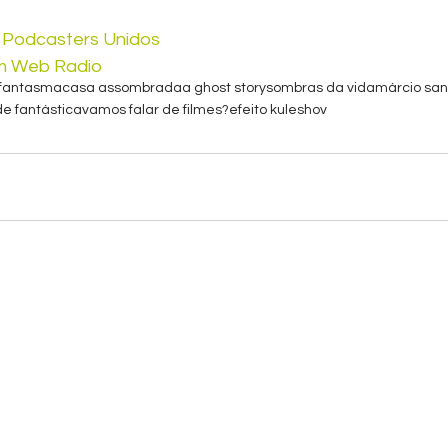
p
a Podcasters Unidos
m Web Radio
fantasma
casa assombrada
a ghost story
sombras da vida
márcio san
de fantástica
vamos falar de filmes?
efeito kuleshov