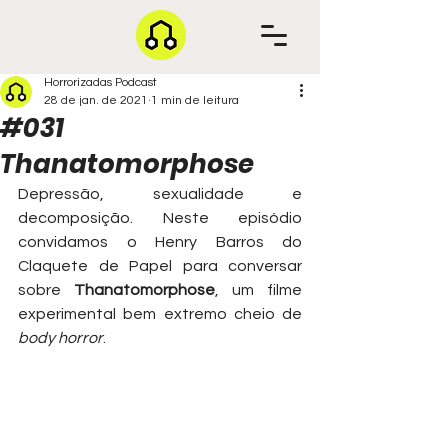
Horrorizadas Podcast
28 de jan. de 2021
1 min de leitura
#031
Thanatomorphose
Depressão, sexualidade e 
decomposição. Neste episódio 
convidamos o Henry Barros do 
Claquete de Papel para conversar 
sobre 
Thanatomorphose
, um filme 
experimental bem extremo cheio de 
body horror
.