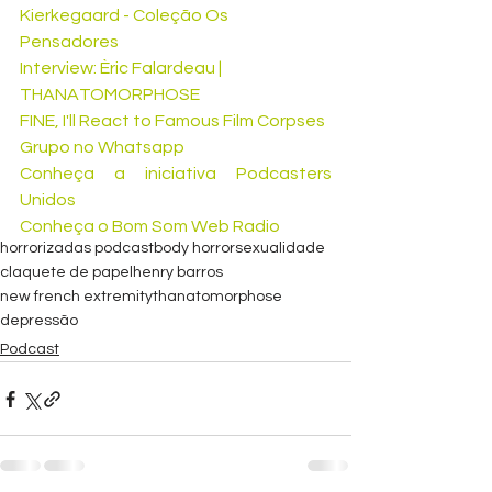
Kierkegaard - Coleção Os 
Pensadores
Interview: Èric Falardeau | 
THANATOMORPHOSE
FINE, I'll React to Famous Film Corpses
Grupo no Whatsapp
Conheça a iniciativa Podcasters 
Unidos
Conheça o Bom Som Web Radio
horrorizadas podcast
body horror
sexualidade
claquete de papel
henry barros
new french extremity
thanatomorphose
depressão
Podcast