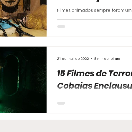
Filmes animados sempre foram um 
mundos fantásticos que seriam inv
alcançar através do...
21 de mai. de 2022
5 min de leitura
15 Filmes de Terro
Cobaias Enclaus
Imagine acordar em um cômodo c
sem lembrar como chegou ali ou 
misteriosa e perceber que...