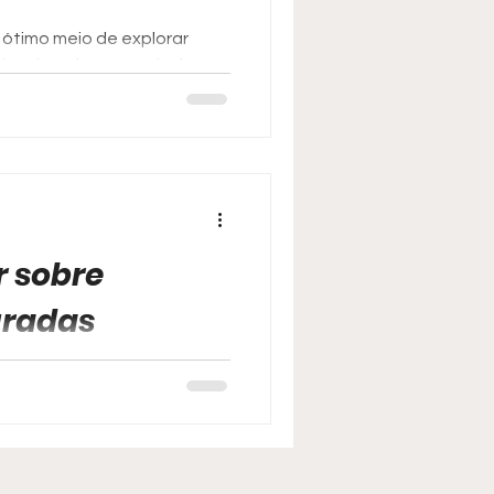
ótimo meio de explorar
iáveis ou impossíveis de se
r sobre
uradas
om vários desconhecidos
então receber uma proposta