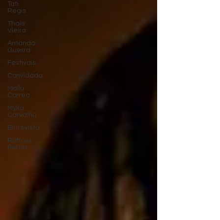
Tati
Regis
Thaís
Vieira
Amanda
Guerra
Festivais
Convidada
Mallu
Correa
Myka
Carvalho
Entrevista
Raffael
Petter