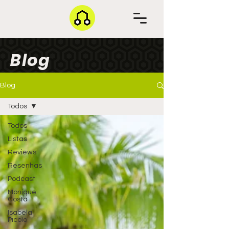
Blog
Blog
Todos
Todos
Listas
Reviews
Resenhas
Podcast
Monique
Costa
Isabela
Picolo