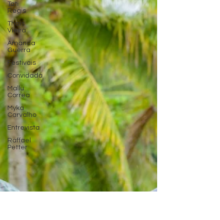
Tati
Regis
Thaís
Vieira
Amanda
Guerra
Festivais
Convidada
Mallu
Correa
Myka
Carvalho
Entrevista
Raffael
Petter