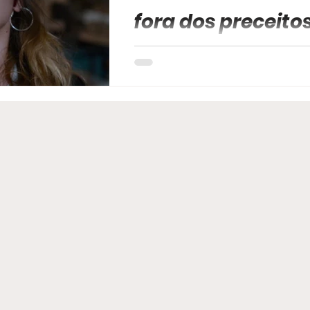
fora dos preceitos
Quando vemos possessões e exor
em filmes de terror, é comum que
de uma visão cristã...