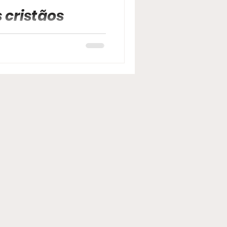
 cristãos
cismos sendo trabalhados
 as entidades estejam dentro