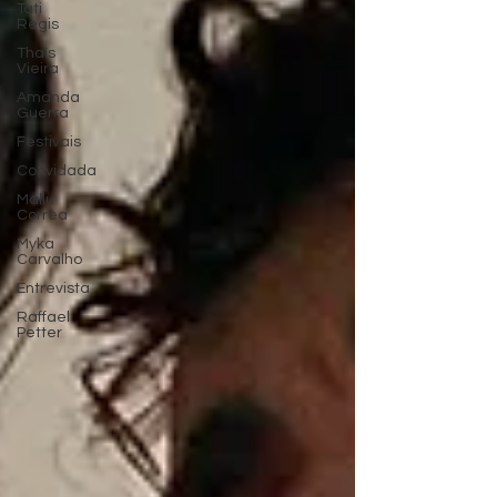
Tati
Regis
Thaís
Vieira
Amanda
Guerra
Festivais
Convidada
Mallu
Correa
Myka
Carvalho
Entrevista
Raffael
Petter