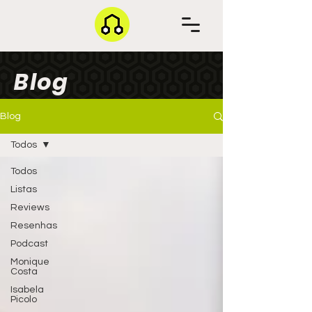
Blog
Blog
Todos
Todos
Listas
Reviews
Resenhas
Podcast
Monique
Costa
Isabela
Picolo