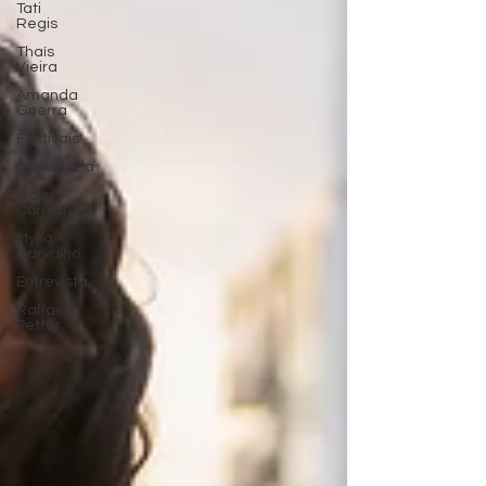
Tati
Regis
Thaís
Vieira
Amanda
Guerra
Festivais
Convidada
Mallu
Correa
Myka
Carvalho
Entrevista
Raffael
Petter