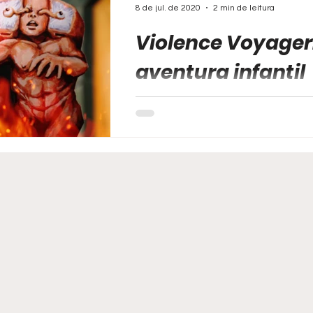
8 de jul. de 2020
2 min de leitura
Violence Voyager
aventura infantil
Dirigido por Ujicha, com estreia em
animação japonesa nos moldes de
fantoches de papel.