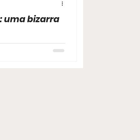
: uma bizarra
 2018, o filme é uma
 uma peça teatral de