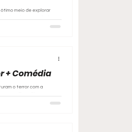
ótimo meio de explorar
iáveis ou impossíveis de se
or + Comédia
uram o terror com a
ura um filme diferente para