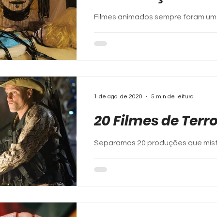
Filmes animados sempre foram um 
mundos fantásticos que seriam inv
alcançar através do...
1 de ago. de 2020
5 min de leitura
20 Filmes de Terr
Separamos 20 produções que mist
comédia para você que está a proc
se entreter.